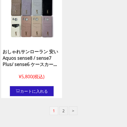
ス 8 携帯 ケース通販イヴサ
ス N級品ビトン 30代アクオ
ンローラン風 アクオス カバ
ス センス8
ー
おしゃれサンローラン 安い
Aquos sense8 / sense7
Plus/ sense6 ケースカード
収納 YSLハイ ブランドスマ
¥5,800(税込)
ホ ケース アクオス センス8/
アクオス センス7/アクオス
センス6サンローラン Aquos
カートに入れる
皮製ブランドスマホ ケース,
ysl Aquos スマホ ケース N
級品皮製 ysl風 Aquosケース
1
2
>
R8/ R8 Pro 偽物通販 サンロ
ーラン 新作 A