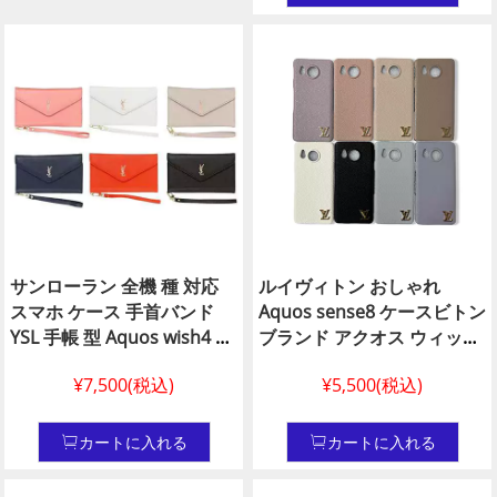
ット付き収納プラダ 人気 手
首ストラップ Aquos R8/R8
Pro /R7
サンローラン 全機 種 対応
ルイヴィトン おしゃれ
スマホ ケース 手首バンド
Aquos sense8 ケースビトン
YSL 手帳 型 Aquos wish4 ケ
ブランド アクオス ウィッシ
ース ビジネス風 ysl アクオ
ュ3 スマホケース, 新作 ルイ
¥7,500(税込)
¥5,500(税込)
ス ウィッシュ3 カード 収納
ヴィトン 携帯 ケースアクオ
スマホ ケース
ス センス7,人気 ビトン
Aquos/iphone/galaxy/google/huawei
Aquos ケース 7proルイヴィ
カートに入れる
カートに入れる
サンローラン スマホ ケース
トン Aquos スマホケース N
偽物YSL 風 ブランド アクオ
級品通販 ルイヴィトン