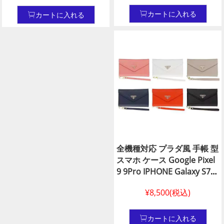
ブランド vuitton風 google
風 アディダス•ナイキ
アンドロイド 携帯 ケースlv
Google Pixel 9 9pro ケース
カートに入れる
カートに入れる
guuci 汎用 スマホケース 優
手帳型おしゃれ アディダス
良店
ブランド 緑 エクスぺリア 5v
5 vi ケース ナイキ クラムシ
ェル xpe
全機種対応 プラダ風 手帳 型
スマホ ケース Google Pixel
9 9Pro IPHONE Galaxy S7
Edge Aquos R2 Compact
¥8,500(税込)
Aquos SERIE Mini 皮製
prada Huawei P30 P30 Pro
P30 Lite ケース カードポケ
カートに入れる