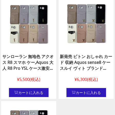
ス ウィッシュ 2 ケース コピ
Aquos sense8 pro ケース
ー優良サイト
サンローラン 無地色 アクオ
新発売 ビトン おしゃれ カー
ス R8 スマホ ケー,Aquos 大
ド 収納 Aquos sense8 ケー
人 R8 Pro YSL ケース激安
スルイ ヴィト ブランド
ysl風 Aquos sense8 携帯 ケ
Aquos R/ R8 Pro 芸能人 携
¥5,500(税込)
¥6,300(税込)
ース ブランドスマホ ケース
帯 ケース買う ルイ ヴィト
サンローラン アクオス セン
カード 収納 アクオス センス
ス7 偽物サンローラン
7 Plus ケース,ビトン 風 ハイ
カートに入れる
カートに入れる
Aquos スマホ ケースサンロ
ブランド スマホ ケース
ーラン Aquos R8 N級品 ス
Aquos sense6 コピールイ
マホ ケースysl風 Aquosセン
ヴィトン Aquos スマホ ケー