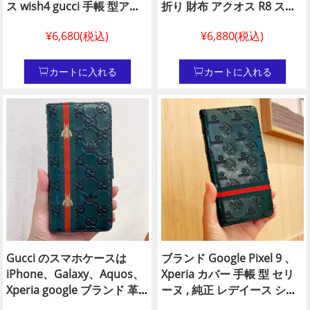
ス wish4 gucci 手帳 型アク
折り 財布 アクオス R8 スマ
オス ウィッシュ3 スマホ ケ
ホ ケース, グッチ ハ イブラ
¥6,680(税込)
¥6,880(税込)
ース 高品質 アクオス ウィッ
ンド スマホ ケース Aquos
シュ4 ケース グッチgucci レ
R8 pro全 機種 対応グッチ
デイース Aquos スマホケー
Aquos スマホ ケースN级品
カートに入れる
カートに入れる
スメンズ
Gucci のスマホケースは
ブランド Google Pixel 9 、
iPhone、Galaxy、Aquos、
Xperia カバー 手帳 型 セリ
Xperia google ブランド 革
ーヌ , 純正 レデイース シャ
アイホン 16 iphone 16 plus
ネル風 Galaxy/ Huawei カバ