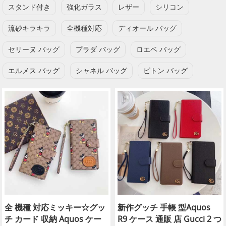
スタンド付き
強化ガラス
レザー
シリコン
流砂キラキラ
全機種対応
ディオール バッグ
セリーヌ バッグ
プラダ バッグ
ロエベ バッグ
エルメス バッグ
シャネル バッグ
ビトン バッグ
全 機種 対応ミッキー☆グッ
新作グッチ 手帳 型Aquos
チ カード 収納 Aquos ケー
R9 ケース 通販 店 Gucci 2 つ