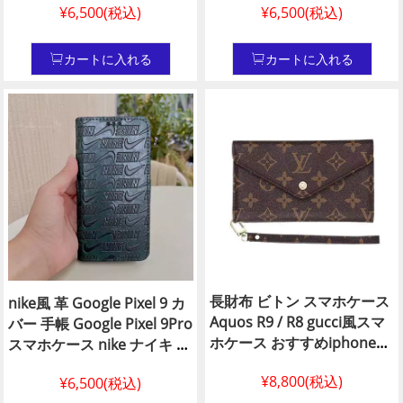
¥6,500(税込)
¥6,500(税込)
スマホケースGG風 コラボ
ー 手帳 ハイブランド
アイフォーン 16 pro 携帯ケ
iphone 、Aquos ケース
ースvuitton 手帳 おすすめ
celine風 皮製 Google Pixel 9
カートに入れる
カートに入れる
ルイヴィトン風 カバー グッ
Google Pixel 9Pro 手帳型
チ +アディダス コラボ クラ
chanel風 Google Pixel 9Pro
ムシェル Google Pixel 9 ケ
シャネル風 レデイース G
ースおすすめ ヴィトン風
Googl
長財布 ビトン スマホケース
nike風 革 Google Pixel 9 カ
Aquos R9 / R8 gucci風スマ
バー 手帳 Google Pixel 9Pro
ホケース おすすめiphone
スマホケース nike ナイキ 緑
16 16pro,手帳型 グッチ風
nike カバー Google Pixel
¥8,800(税込)
¥6,500(税込)
galaxy スライド カバーハイ
8Pro ケース 高品質 ナイキ