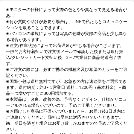
❀モニターの仕様によって実際の色とやや異なって見える場合が
あ..."
❀何か質問や助けが必要な場合は、LINEで私たちとコミュニケー
ションを取ることもできます。
❀パソコンの環境によっては写真の色味が実際の商品と少し異な
る場合があります。
❀注文/在庫状況によって出荷遅延が生じる場合がございます。
一般的お客様着払いで注文後メールで確認した後または銀行振
込/クレジットカード支払い後、3～7営業日に商品発送完了致
す。
❀ご注文の際には、必ずご携帯の機種名及び希望のカラーをご明
記ください。
❀国際小包は送料無料ですが、お急ぎの方は速達便をご選択でき
ます。送付納期：約3～5営業日 送料：1200円（基本料金）＋商
品一つ増やすごとに300円増加する。
❀本製品は、改良、改善の為、予告なくデザイン、仕様がリニュ
ーアルされる場合がございので、予めご了承くださいませ。
❀お届けした商品に不備がございましたら、お届け後3日以内に
ご連絡してください。弊社は早急に対応させていただきます。
尚、期日を過ぎた場合はお受け致しかねますので予めご了承くだ
さい。