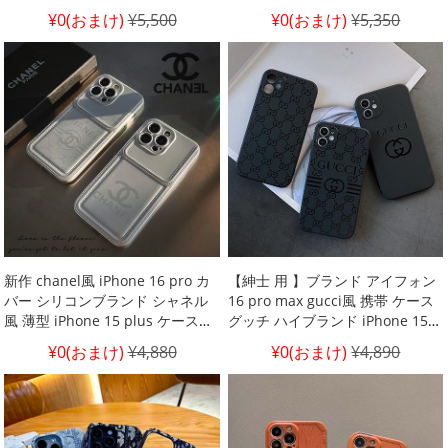
s23 ultra カバー サンフラワー
ケース レデイース欧米風 アイフ
¥0(おまけ)
¥5,500
¥0(おまけ)
¥5,350
vuitton風 lv風 新作 Google Pixel
ォーン 11 chanel 風スマホケース
9Pro ケース おしゃれ シンプル風
シャネル風 iPhone 15 プラス ケ
ースバラの花 CHANEL ブランド
iPhone 12 pro max 芸能人 スマ
ホ ケース
新作 chanel風 iPhone 16 pro カ
【紳士 用 】ブランド アイフォン
バー シリコンブランド シャネル
16 pro max gucci風 携帯 ケース
風 薄型 iPhone 15 plus ケースブ
グッチ ハイブランド iPhone 15
ランドロゴブランド ,落下防止
plus ケースシリコン 風 gucci
¥0(おまけ)
¥4,880
¥0(おまけ)
¥4,890
chanel iPhone 12 ケース 欧米風
iPhone 15 pro max カバー メン
シャネル風iPhone 14 pro カバー
ズ 衝撃吸収 iPhone 14 プラス ス
CHANEL iPhone 新発売 保護 カバ
マホケース グッチ黒 グッチ 風
ー ハイブランド
iphone 13 pro ケース ブランド