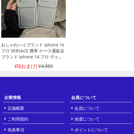
おしゃれハイブランド iphone 16
プロ VERSACE 携帯 ケース通販店
ブランド iphone 14 プロ ヴェル
サーチ スマホ ケースロゴ
¥0(おまけ)
¥4,880
versace風 スマホケースアイホン
11 pro max ブランド 可愛い新作
ヴェルサーチ アイホン 12 pro
ma ケース ヴェルサーチ アイフォ
ン 15 プロ ケース 高品質
企業情報
会員について
店舗概要
会員について
ご利用規約
抽選について
免責事項
ポイントについて