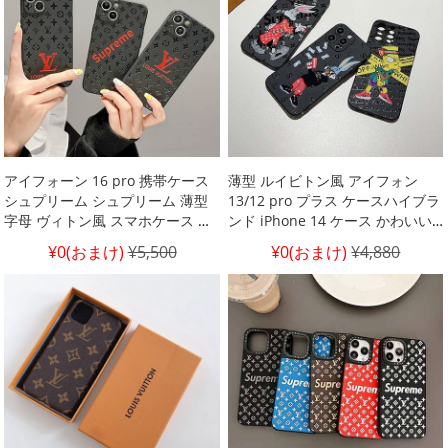
x ビトン スマホ ケース
ケース
アイフォーン 16 pro 携帯ケース
薄型 ルイビトン風 アイフォン
シュプリーム シュプリーム 薄型
13/12 pro プラス ケースハイブラ
字母 ヴィトン風 スマホケース ブ
ンド iPhone 14 ケース かわいい
ラック アイフォン 15 plus カバー
韓国ブランド アイフォン 15 pro
¥0(おまけ)
¥5,500
¥0(おまけ)
¥4,880
ヴィトン風 supreme風 ブランド
ケース男性
柄 アイホン 15pro max スマホケ
ース ブランドロゴ 通販店 偽物