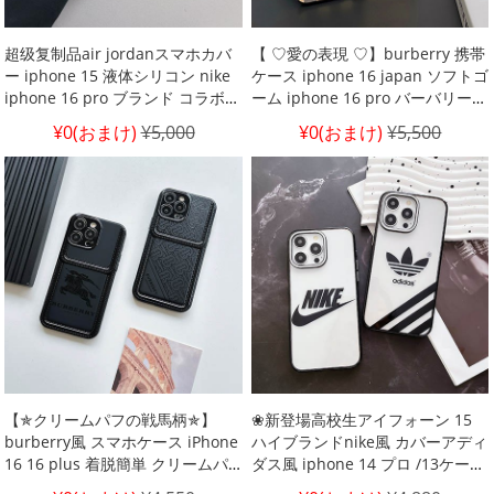
超级复制品air jordanスマホカバ
【 ♡愛の表現 ♡】burberry 携帯
ー iphone 15 液体シリコン nike
ケース iphone 16 japan ソフトゴ
iphone 16 pro ブランド コラボ
ーム iphone 16 pro バーバリー
携帯 ケース 耐衝撃 アイフォン 16
携帯 ケースバーバリー アイホン
¥0(おまけ)
¥5,000
¥0(おまけ)
¥5,500
pro max ケース ナイキ高校生
15 おすすめ スマホケース ファッ
iPhone 15 プロ ケース ブランド
ション バーバリー iphone ブラン
ナイキ風エアジョーダン スマホカ
ド スマホケース通販 iphone 14
バー iPhone 14 proブラック
13 ケース カップル burberry
【✯クリームパフの戦馬柄✯】
❀新登場高校生アイフォーン 15
burberry風 スマホケース iPhone
ハイブランドnike風 カバーアディ
16 16 plus 着脱簡単 クリームパ
ダス風 iphone 14 プロ /13ケース
フ アイホン 14 プラス burberry
男女兼用激安通販 ナイキ風