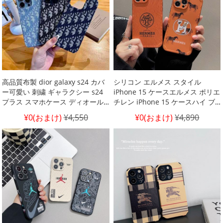
高品質布製 dior galaxy s24 カバ
シリコン エルメス スタイル
ー可愛い 刺繍 ギャラクシー s24
iPhone 15 ケースエルメス ポリエ
プラス スマホケース ディオール
チレン iPhone 15 ケースハイ ブ
レトロ dior風 携帯 ケース galaxy
ランド 薄型 iPhone 14 pro ケー
¥0(おまけ)
¥4,550
¥0(おまけ)
¥4,890
s23 ハードディオール dior ブラ
スハイ ブランド エルメス iPhone
ンドロゴ galaxy note20 カバー
13/12proケースiPhone 15pro
ギャラクシー note 20 ultra ディ
max ケース メンズ エルメスオレ
オール風 携 帯ケース正規品 dior
ンジ ブランド エルメス iphone
風 galaxy note10 ケース
15plus ケース