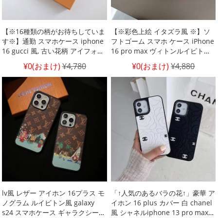
【※16種類の柄がお待ちしていま
【※彩色上絵 イタズラ風 ※】ソ
す※】通勤 スマホケース iphone
フトゴーム スマホ ケース iPhone
16 gucci 風, 古い花柄 アイフォン
16 pro max ヴィトンルイビトン
13/12/11/x ケース 人気 vuitton風
彩色上絵 アイフォーン 15 plus ブ
¥0(おまけ)
¥4,780
¥0(おまけ)
¥4,880
ハイブランド 耐衝撃 アイホン 15
ランド携帯 ケースハイブランド
カバー バーバリー グッチ iphone
アイホン 14 pro max ケース
15 plus ケース ハンドメイドチェ
Supreme風 シュプリーム iphone
ック柄 ルイ ヴィトン galaxyブラ
13プロ ケース ハイブランドルイ
ンド 携帯 ケース
ヴィトン イタズラ風 iphone 12
pro max ルイヴィトン携帯 ケー
lv風 レザー アイホン 16プラス モ
「↑人気のあるバラの花↑」豪華 ア
ノグラム ルイビトン風 galaxy
イホン 16 plus カバー 白 chanel
s24 スマホケース ギャラクシー
風 シャネルiphone 13 pro max