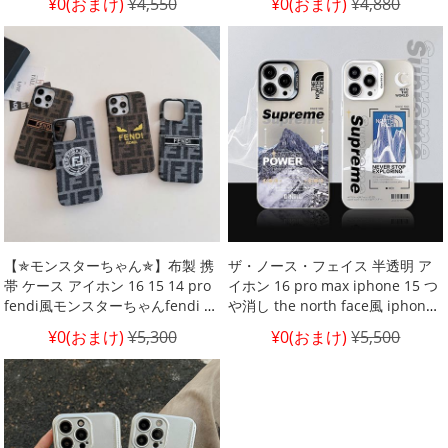
¥0(おまけ)
¥4,550
¥0(おまけ)
¥4,880
風 携帯 ケースハイブランド アイ
iphone 13 plus/12 ケース
フォン 13 pro max カバーバーバ
リーburberry風 防水 iphone 14
ケース衝撃吸収 iphone 12
burberry バーバリー 携帯ケース
【✯モンスターちゃん✯】布製 携
ザ・ノース・フェイス 半透明 ア
帯 ケース アイホン 16 15 14 pro
イホン 16 pro max iphone 15 つ
fendi風モンスターちゃんfendi ギ
や消し the north face風 iphone
ャラクシー s24 プラスカバー男女
15 ザ・ノース・フェイス the
¥0(おまけ)
¥5,300
¥0(おまけ)
¥5,500
兼用 galaxy s24 ultra スマホケー
north face 雪山 アイフォン 15プ
スフェンディ fendi フェンディ ブ
ラス 携帯ケース supreme 男女兼
ランド samsung s23 ケースダブ
用 iphone 14pro max 新作
ルエフfendi風 galaxy s23 ultra
人気 スマホケース