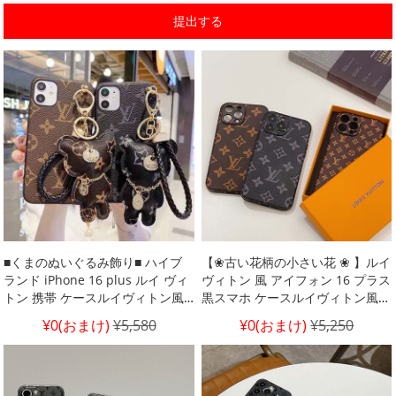
提出する
■くまのぬいぐるみ飾り■ ハイブ
【❀古い花柄の小さい花 ❀ 】ルイ
ランド iPhone 16 plus ルイ ヴィ
ヴィトン 風 アイフォン 16 プラス
トン 携帯 ケースルイヴィトン風
黒スマホ ケースルイヴィトン風
アイホン 12/x ケース ペンダント
iphone 16 プロ ケース モノグラ
¥0(おまけ)
¥5,580
¥0(おまけ)
¥5,250
付きルイビトン アイフォン 15 プ
ムビトン アイホン 14 ブランドロ
ロ ストラップ付きスマホ ケース
ゴ携帯 ケース アイホン 11個性 携
創造性 iphone 13 14 pro max ケ
帯 ケースルイヴィトンlv 覗き見防
ース ヴィトン風 個性 アイフォン
止 アイフォン 1 5 ブランドスマホ