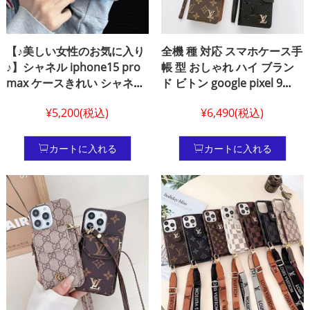
【♪美しい女性のお気に入り
全機 種 対応 スマホケース手
♪】シャネル iphone15 pro
帳 型 おしゃれ ハイ ブラン
max ケースきれい シャネル
ド ビトン google pixel 9
iphone ケース12 花柄gucci
/pixel 8pro/pixel 7pro ケー
¥5,200(税込)
¥6,490(税込)
iphone13 プラスカバーつや
スフリーサイズ 長 財布
消し女グッチアイフォーン
gucci 携帯ケース ルイヴィ
15 ケース グッチGaxaly S24
トン xperia aquos カバー 本
カートに入れる
カートに入れる
カバー売れ筋chanel galaxy
革 可愛い
ケース s24 プロ ケース