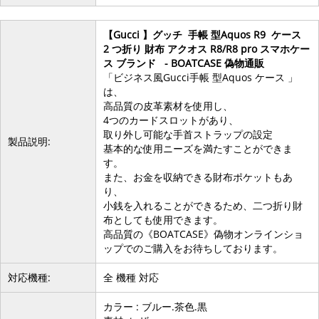
【Gucci 】グッチ 手帳 型Aquos R9 ケース
2 つ折り 財布 アクオス R8/R8 pro スマホケー
ス ブランド - BOATCASE 偽物通販
「ビジネス風Gucci手帳 型Aquos ケース 」
は、
高品質の皮革素材を使用し、
4つのカードスロットがあり、
取り外し可能な手首ストラップの設定
製品説明:
基本的な使用ニーズを満たすことができま
す。
また、お金を収納できる財布ポケットもあ
り、
小銭を入れることができるため、二つ折り財
布としても使用できます。
高品質の《BOATCASE》偽物オンラインショ
ップでのご購入をお待ちしております。
対応機種:
全 機種 対応
カラー : ブルー.茶色.黒