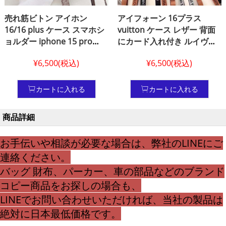
売れ筋ビトン アイホン
アイフォーン 16プラス
16/16 plus ケース スマホシ
vuitton ケース レザー 背面
ョルダー iphone 15 pro
にカード入れ付き ルイヴィ
max グッチ スマホケース カ
トン アイフォーン 15plus 携
¥6,500(税込)
¥6,500(税込)
ード収納女性向け iphoneケ
帯ケース ルイヴィトン風 公
ース 14 pro ルイヴィトン
式サイトと同じ iphone
gucci ヴィトン風 スマホケ
14pro max アイフォン
カートに入れる
カートに入れる
ース ハイ ブランド
13pro max ケースヴィトン
風 女性向け 多機能
商品詳細
お手伝いや相談が必要な場合は、弊社のLINEにご
連絡ください。
バッグ 財布、パーカー、車の部品などのブランド
コピー商品をお探しの場合も、
LINEでお問い合わせいただければ、当社の製品は
絶対に日本最低価格です。