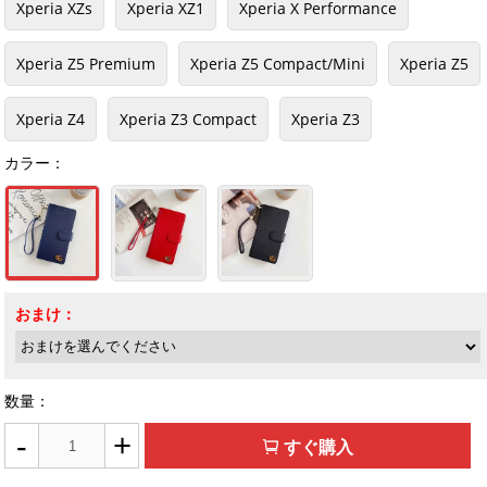
Xperia XZs
Xperia XZ1
Xperia X Performance
Xperia Z5 Premium
Xperia Z5 Compact/Mini
Xperia Z5
Xperia Z4
Xperia Z3 Compact
Xperia Z3
カラー：
おまけ：
数量：
-
+
すぐ購入