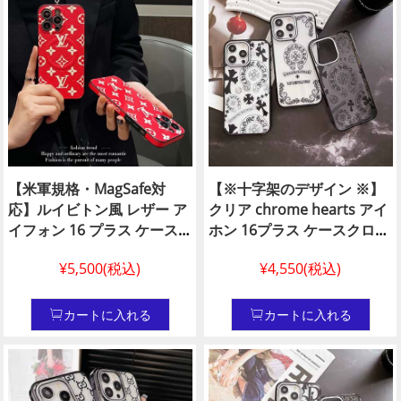
物斜め掛けカードケース付
し 豪華 ファッション （ライ
きモバイルケース
チ柄・ブラック）
【米軍規格・MagSafe対
【※十字架のデザイン ※】
応】ルイビトン風 レザー ア
クリア chrome hearts アイ
イフォン 16 プラス ケース
ホン 16プラス ケースクロム
ハイブランド ビトン風 スマ
ハーツ アイホン 15pro max
¥5,500(税込)
¥4,550(税込)
ホケース iPhone15 プロ レ
ケース メンズ クロスハート
ッド アイホンケース 14 ルイ
十字架のデザインiPhone14
ヴィトン風マグネット
ケースchrome hearts スマ
カートに入れる
カートに入れる
iPhone 14 plus カバーlouis
ホケース iPhone 14 プラス
vuitton lv風 レデイース
個性
iphone 14 プロ カバー