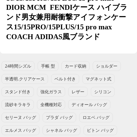
DIOR MCM FENDIケース ハイブラ
ンド男女兼用耐衝撃アイフォンケー
ス15/15PRO/15PLUS/15 pro max
COACH ADIDAS風ブランド
24時間シズル
手帳 型
カード収納
ショルダー
半透明.クリアケース
ベルト付き
マグネット式
スタンド付き
強化ガラス
レザー
シリコン
流砂キラキラ
全機種対応
ディオール バッグ
セリーヌ バッグ
プラダ バッグ
ロエベ バッグ
エルメス バッグ
シャネル バッグ
ビトン バッグ