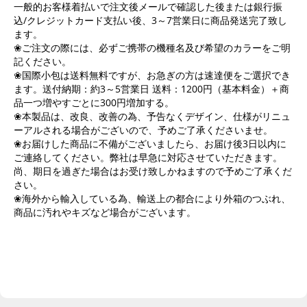
一般的お客様着払いで注文後メールで確認した後または銀行振
込/クレジットカード支払い後、3～7営業日に商品発送完了致し
ます。
❀ご注文の際には、必ずご携帯の機種名及び希望のカラーをご明
記ください。
❀国際小包は送料無料ですが、お急ぎの方は速達便をご選択でき
ます。送付納期：約3～5営業日 送料：1200円（基本料金）＋商
品一つ増やすごとに300円増加する。
❀本製品は、改良、改善の為、予告なくデザイン、仕様がリニュ
ーアルされる場合がございので、予めご了承くださいませ。
❀お届けした商品に不備がございましたら、お届け後3日以内に
ご連絡してください。弊社は早急に対応させていただきます。
尚、期日を過ぎた場合はお受け致しかねますので予めご了承くだ
さい。
❀海外から輸入している為、輸送上の都合により外箱のつぶれ、
商品に汚れやキズなど場合がございます。