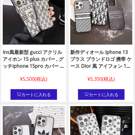
Ins風最新型 gucci アクリル
新作ディオール iphone 13
アイホン 15 plus カバー , グ
プラス ブランドロゴ 携帯 ケ
ッチiphone 15pro カバー 薄
ース Dior 風 アイフォン 15
型 gucci iphone 14 クリア
plus ケースクリア dior
¥5,500(税込)
¥5,350(税込)
スマホ ケースグッチブラン
iphone 14 カバー 着脱簡単 ,
ド アイフォン 14plus 人気
大人気 dior風 iPhone ケー
ス14 proディオールアイフ
カートに入れる
カートに入れる
ォン 14 pro maxカバー れプ
レゼント おしゃれ 大人 芸能
人 偽物