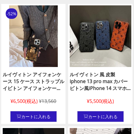
-52%
ルイヴィトン アイフォンケ
ルイヴィトン 風 皮製
ース 15 ケース ストラップル
iphone 13 pro max カバー
イビトン アイフォンケース
ビトン風iPhone 14 スマホ
14 ケース カード収納ハイブ
ケース ライチテクスチャア
¥6,500(税込)
¥13,560
¥5,500(税込)
ランド アイフォン 13 pro ケ
イフォーン 15 プラス ケース
ースルイヴィトン風 型押し
louis vuitton 風 最強iPhone
アイホンケース 14 プロ女性
13 Pro 対応 ケース 本革 レ
カートに入れる
カートに入れる
愛用 ルイビトン アイホン 12
ザー カバー スマホケース 耐
pro ケースLV iPhone 15偽
衝撃 傷防止 指紋防止 変色な