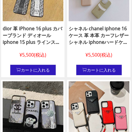
dior 革 iPhone 16 plus カバ
シャネル chanel iphone 16
ーブランド ディオール
ケース 革 本革 カーフレザー
iphone 15 plus ラインスト
シャネル iphoneハードケー
ーンレンズカバー付き
ス シェルケース 15プロアイ
¥5,500(税込)
¥5,500(税込)
chanel アイフォン14 プロ
フォン 14 pro max chanel
カバー ブラックルイヴィト
風 携帯 ケース可愛いiphone
ン iPhone 14ケース レデイ
14 pro カバー 発売日
カートに入れる
カートに入れる
ースアイフォンdior 欧米風
chanelシャネル chanel 韓国
15 プラス スマホケースアイ
アイホン 14 pro max スマホ
フォン レザー 13 pro 12
ケース
plus ケース 革