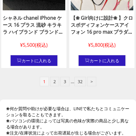
シャネル chanel iPhone ケ
【❀ Girl向けに設計❀ 】クロ
ース 16 プラス 流砂 キラキ
スボディフォンケースアイ
ラ ハイブランド ブランドロ
フォン 16 pro max プラダ
ゴ アイホン 15 chanel ケー
prada カード ケース ブラン
¥5,500(税込)
¥5,800(税込)
スシャネル 安い アイフォン
ド iphone 15 pro max ケー
14 プロ カバーブランド 皮製
スプラダ 携帯電話 ケースア
アイフォーン 16 プラス アイ
イホン 手首バンド 14
カートに入れる
カートに入れる
ホン 15 ケース ブランドロゴ
pro/13/12
シャネル風 男女兼用 iphone
14 ケース chanel シャネル
1
2
3
...
32
>
アイフォン 14 プロ シャネル
カバー 安い 新作
❀何か質問や助けが必要な場合は、LINEで私たちとコミュニケー
ションを取ることもできます。
❀パソコンの環境によっては写真の色味が実際の商品と少し異な
る場合があります。
❀注文/在庫状況によって出荷遅延が生じる場合がございます。