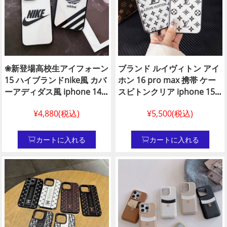
❀新登場高校生アイフォーン
ブランド ルイヴィトン アイ
15 ハイブランドnike風 カバ
ホン 16 pro max 携帯 ケー
ーアディダス風 iphone 14
スビトンクリア iphone 15
プロ /13ケース 男女兼用激
スマホ ケースアイフォン 14
¥4,880(税込)
¥5,500(税込)
安通販 ナイキ風 iphone 13
モノグラム ルイヴィトン ケ
plus/12 ケース
ース 14 プロ ルイヴィトン
カバー コピービトン iphone
カートに入れる
カートに入れる
スマホ 携帯13 12ケース通信
販売