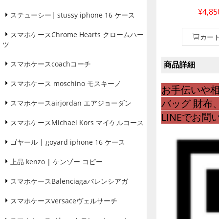
maxケース 透明 th
¥4,8
iphone 16携
ステューシー| stussy iphone 16 ケース
フォーン 16 
スマホケースChrome Hearts クロームハー
ス風 カバー 耐
カー
ツ
スマホケースcoachコーチ
商品詳細
スマホケース moschino モスキーノ
お手伝いや相
バッグ 財布
スマホケースairjordan エアジョーダン
LINEでお
スマホケースMichael Kors マイケルコース
ゴヤール | goyard iphone 16 ケース
上品 kenzo | ケンゾー コピー
スマホケースBalenciagaバレンシアガ
スマホケースversaceヴェルサーチ