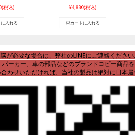
e north face
pro maxアウトドア ブランド新
ー
50(税込)
¥4,880(税込)
帯ケース 人気 アイ
作 iphone 13 pro max the north
no
ザ・ノース・フェイ
face ケース 風ハイブランド アイ
p
衝撃
ホン 12プロ耐衝撃ノースフェイ
ザ
トに入れる
カートに入れる
スシンプル風 携帯 ケースiPhone
no
11 the north face
バー
作
談が必要な場合は、弊社のLINEにご連絡ください
、パーカー、車の部品などのブランドコピー商品
問い合わせいただければ、当社の製品は絶対に日本