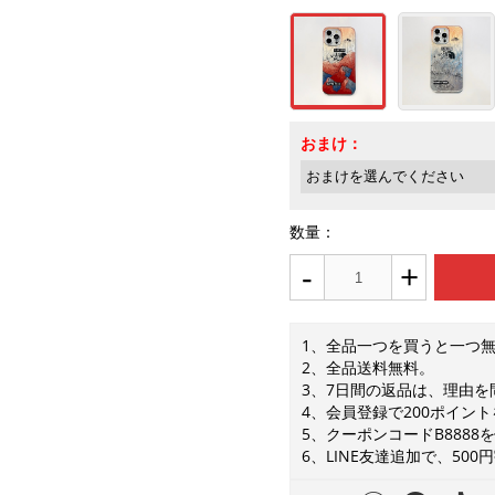
おまけ：
数量：
-
+
1、全品一つを買うと一つ
2、全品送料無料。
3、7日間の返品は、理由
4、会員登録で200ポイン
5、クーポンコードB888
6、LINE友達追加で、50