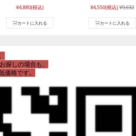
ン 14 カバー ブランドロゴ the
ォン ケース14 pro max 
¥4,880(税込)
¥4,550(税込)
¥9,632
rth face風アイフォーン 13
ザ・ノース・フェイス風ア
ro max ケース 字母プリント
14 pro max 低価格 ザ・
・ノース・フェイス風,the
フェイススマホケース アイ
カートに入れる
カートに入れる
rth face風 アイホン 13 プロカ
ーンケース 13 plus 大人気
 低価格the north face風 新
ノース・フェイス風
の アイフォン
。
をお探しの場合も、
最低価格です。