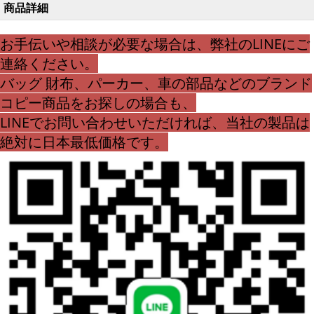
商品詳細
ーン 16 プラス ワニ柄 エル
メス アイフォーン 16 プラス
お手伝いや相談が必要な場合は、弊社のLINEにご
男女兼
連絡ください。
バッグ 財布、パーカー、車の部品などのブランド
コピー商品をお探しの場合も、
LINEでお問い合わせいただければ、当社の製品は
絶対に日本最低価格です。