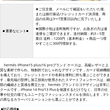
❀ご注文後、メールにて確認をいただいた後、
または銀行振込/クレジットカード決済後、商
品の出荷は3〜7営業日以内に完了いたしま
す。
❀国際小包は送料無料ですが、お急ぎの方は速
■ 重要なヒント■
達便をご選択できます。送付納期：約3～5営
業日 送料：1200円（基本料金）＋商品一つ増
やすごとに300円増加する。
hermès iPhone15 plus/16 proブランド ケースは、高級レザーと上
質な素材で作られ、独創的でおしゃれなデザインです，カード収納機能
を備えており、クレジットカードや名刺を便利に持ち運ぶことができま
す，最先端の型押し加工技術が使用されたスマートフォンケースは、細
部の繊細さと質感を際立たせ、hermès ブランドロゴデザインは非常に
クールです，iPhone 14 Pro/13 Plusを保護するだけでなく、日常の仕
事や社交の場でもユニークなファッションスタイルを演出します，3つ
の異なるカラーバリエーションから選ぶことができます。
■対応機種■