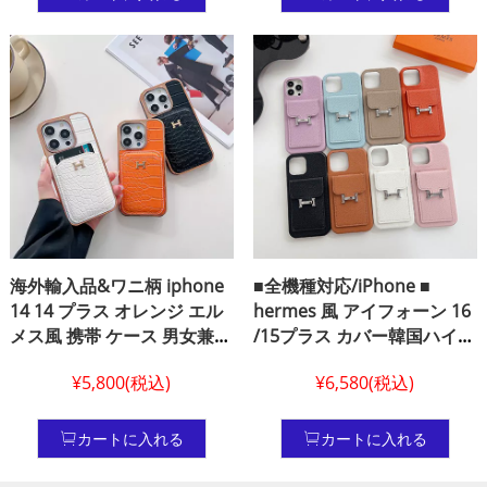
ホン 14プラス 少女
iphoneケース 13pro/12pro
max ケース 低価格 ヴィトン
ブランド hermes風 ケース
海外輸入品&ワニ柄 iphone
■全機種対応/iPhone ■
14 14 プラス オレンジ エル
hermes 風 アイフォーン 16
メス風 携帯 ケース 男女兼用
/15プラス カバー韓国ハイブ
hermes ブランド 携帯ケー
ランド カード収納 iphone
¥5,800(税込)
¥6,580(税込)
ス iphone 13 13 プロ オレン
13 ケース hermes エルメス
ジ アイフォーン 12 plus 11
アイフォーン 12 携帯 ケース
pro max 携帯ケース エルメ
ライチテクスチャ
カートに入れる
カートに入れる
ス 偽物ハイブランド オレン
ジ アイフォーン 16 アイフォ