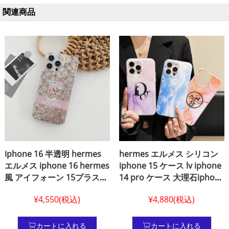
関連商品
iphone 16 半透明 hermes
hermes エルメス シリコン
エルメス iphone 16 hermes
iphone 15 ケース lv iphone
風 アイフォーン 15プラスカ
14 pro ケース 大理石iphone
バー レリーフ エルメス
15 plus ケースdiorvuitton
¥4,550(税込)
¥4,880(税込)
iphone 14携帯ケース 馬車
ブランドロゴ アイフォン 15
アイホン 14プラス ブランド
pro max ケースアイフォン
ロゴ エルメス hermes アイ
14 pro max ケース lv風女性
カートに入れる
カートに入れる