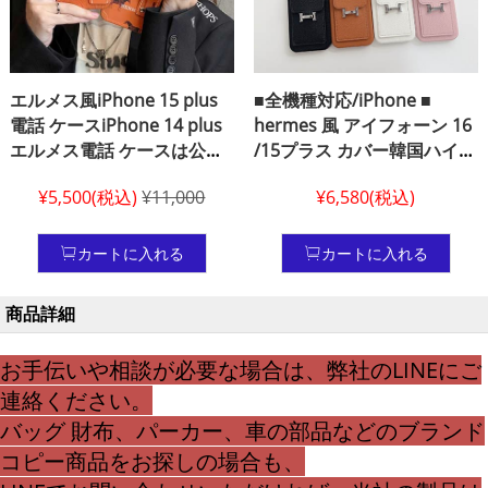
エルメス風iPhone 15 plus
■全機種対応/iPhone ■
電話 ケースiPhone 14 plus
hermes 風 アイフォーン 16
エルメス電話 ケースは公式
/15プラス カバー韓国ハイブ
ウェブサイトと同じでリス
ランド カード収納 iphone
¥5,500(税込)
¥11,000
¥6,580(税込)
トストラップ iPhone 15
13 ケース hermes エルメス
plus ケース エルメス、
アイフォーン 12 携帯 ケース
iPhone 13 ケース エルメス
ライチテクスチャ
カートに入れる
カートに入れる
オレンジブランドロゴ
iPhone 14 Plus ケース エル
商品詳細
メスエルメス メンズ iPhone
13 Plus
お手伝いや相談が必要な場合は、弊社のLINEにご
連絡ください。
バッグ 財布、パーカー、車の部品などのブランド
コピー商品をお探しの場合も、