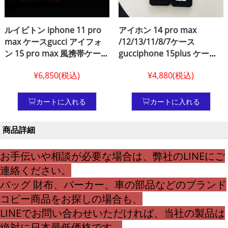
ルイビトン iphone 11 pro
アイホン 14 pro max
max ケースgucci アイフォ
/12/13/11/8/7ケース
ン 15 pro max 風携帯ケース
gucciphone 15plus ケース
lv iphone 14 pro max衝撃吸
adidas黒adidas風 ブランド
¥6,850(税込)
¥4,880(税込)
収 ケースブランド グッチ
ロゴ アイホン 14 pro max
gucci アイホン 13 手帳 型 携
ケースグッチ gucci 男女兼
帯ケースルイビトン 風 スマ
用 アイフォーン 13iphone
カートに入れる
カートに入れる
ホケース ブランiphone 12
13 pro グッチ スマホケース
カード収納iphone 12プラス
新作 アイフォン 15 pro max
商品詳細
ケース
gucci ケース 売れ筋
お手伝いや相談が必要な場合は、弊社のLINEにご
連絡ください。
バッグ 財布、パーカー、車の部品などのブランド
コピー商品をお探しの場合も、
LINEでお問い合わせいただければ、当社の製品は
絶対に日本最低価格です。