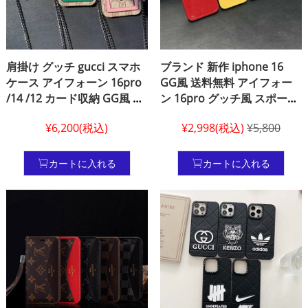
肩掛け グッチ gucci スマホ
ブランド 新作 iphone 16
ケース アイフォーン 16pro
GG風 送料無料 アイフォー
/14 /12 カード収納 GG風 ア
ン 16pro グッチ風 スポーツ
イフォーン 16pro iphone
風 アイフォーン 14 iphone
¥6,200(税込)
¥2,998(税込)
¥5,800
16 pro max 携帯ケースグッ
14 プロ スマホケースgucci
チ風 レデイース かわいい グ
グッチ 偽物
ッチ gucci アイホン
カートに入れる
カートに入れる
iPhone11 11 Pro 11 Pro
Max XS Max XR XS 15pro /
13PRO スマホケース