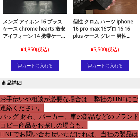
メンズ アイホン 16 プラス
個性 クロム ハーツ iphone
ケース chrome hearts 激安
16 pro max 16プロ 16 16
アイフォーン 14 携帯ケース
plus ケース グレー 男性
chrome hearts風 iphone
chrome hearts ブランド
¥4,850(税込)
¥5,500(税込)
14 プロ ケースchrome
iphone 15プロ 15pro max
hearts 新作 chrome hearts
15plus 15 ケース クロム ハ
風 ファッション アイフォン
ーツ 風 ファインスエード 新
カートに入れる
カートに入れる
14pro max
発売 アイフォーン 14 pro
13 plus 12 スマホケース
商品詳細
chrome hearts ブラック
お手伝いや相談が必要な場合は、弊社のLINEにご
連絡ください。
バッグ 財布、パーカー、車の部品などのブランド
コピー商品をお探しの場合も、
LINEでお問い合わせいただければ、当社の製品は