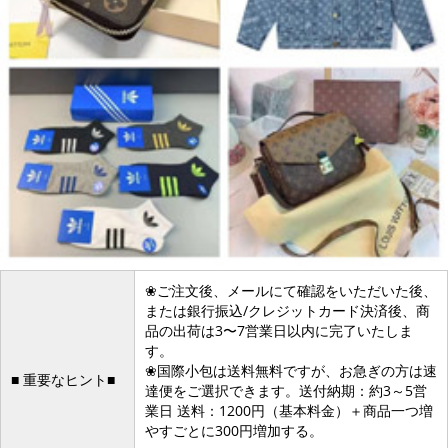
❀ご注文後、メールにて確認をいただいた後、
または銀行振込/クレジットカード決済後、商
品の出荷は3〜7営業日以内に完了いたしま
す。
❀国際小包は送料無料ですが、お急ぎの方は速
■ 重要なヒント■
達便をご選択できます。送付納期：約3～5営
業日 送料：1200円（基本料金）＋商品一つ増
やすごとに300円増加する。