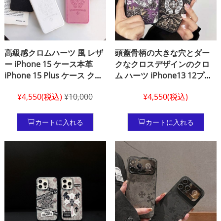
高級感クロムハーツ 風 レザ
頭蓋骨柄の大きな穴とダー
ー iPhone 15 ケース本革
クなクロスデザインのクロ
iPhone 15 Plus ケース クロ
ム ハーツ iPhone13 12プラ
ムハーツクロムハーツ 風 薄
ス ケース chrome hearts 男
¥4,550(税込)
¥10,000
¥4,550(税込)
型 iPhone 14 Pro ケース
女兼用 個性IPhone ケース
iPhone 13 Pro Max クロム
14 14プロ 低価格 クロム ハ
ハーツ ケース 衝突防止
ーツ ブランドロゴ アイフォ
カートに入れる
カートに入れる
iPhone 15 pro max ケース
ン 15プロ 16プラス カバー
Chrome Hearts 風 レディー
iphone 16 カバーchrome
ス
hearts クロームハーツ シリ
コン iphone 16プラス カバ
ーchrome he