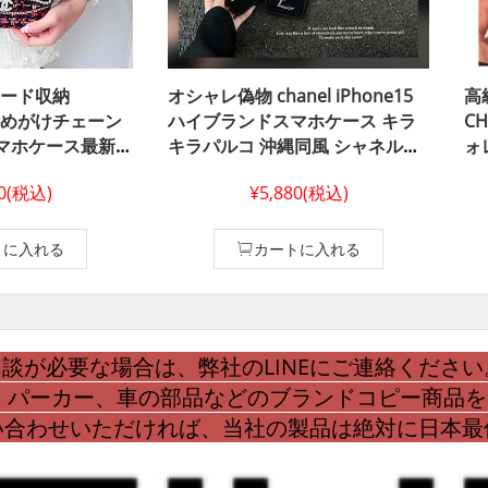
 カード収納
オシャレ偽物 chanel iPhone15
高
ro斜めがけチェーン
ハイブランドスマホケース キラ
C
マホケース最新型
キラパルコ 沖縄同風 シャネル
ォ
l スマホケース
iPhone14 pro ケース ハイブラン
00(税込)
¥5,880(税込)
製ハイブランドハイ
ド店長 iPhone15 カバー おすす
l スマホケース 公
めレディース シャネル ブランド
plus Chanel
新登場Chanelスマホケース
トに入れる
カートに入れる
 ケース15 人気 ブ
iPhone13ブランドロゴシャネル
ディース バッグ
ブラック ホワイト アイフォン ケ
シャネル石積み キラ
ース12 ビジネス風
pro高
談が必要な場合は、弊社のLINEにご連絡ください
、パーカー、車の部品などのブランドコピー商品
問い合わせいただければ、当社の製品は絶対に日本