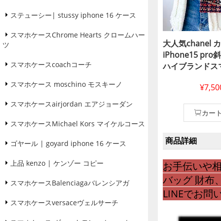
ステューシー| stussy iphone 16 ケース
スマホケースChrome Hearts クロームハー
大人気chanel
ツ
iPhone15 p
スマホケースcoachコーチ
ハイブランドス
落下防止chane
スマホケース moschino モスキーノ
¥7,5
iPhone14皮
ブランドchane
スマホケースairjordan エアジョーダン
式モデルiphone13
カー
通販店 iphone
スマホケースMichael Kors マイケルコース
ランド 女子 レ
商品詳細
ゴヤール | goyard iphone 16 ケース
30 代 最新型
キラiphone 13 
上品 kenzo | ケンゾー コピー
お手伝いや相
バッグ 財布
スマホケースBalenciagaバレンシアガ
LINEでお
スマホケースversaceヴェルサーチ