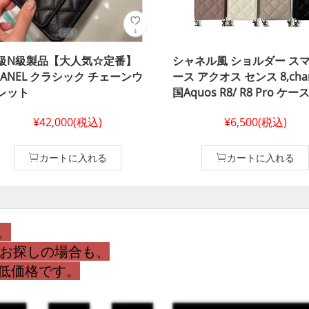
級N級製品【大人気☆定番】
シャネル風 ショルダー スマホ ケ
HANEL クラシック チェーンウ
ース アクオス センス 8,chanel 韓
レット
国Aquos R8/ R8 Pro ケース レデ
イース, シャネル ブランド Aquos
¥42,000(税込)
¥6,500(税込)
sense7 Plus カバー ミラー 付き,
シャネル chanel ファッショ
クオス スマホ ケース, chanel
カートに入れる
カートに入れる
マホ ケース N級品 アクオス セン
ス7,シャネル ハイ ブランド スマ
ホ ケ
。
をお探しの場合も、
最低価格です。