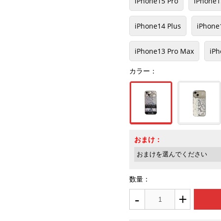
iPhone15 Pro
iPhone1
iPhone14 Plus
iPhone
iPhone13 Pro Max
iPh
カラー：
おまけ：
数量：
-
+