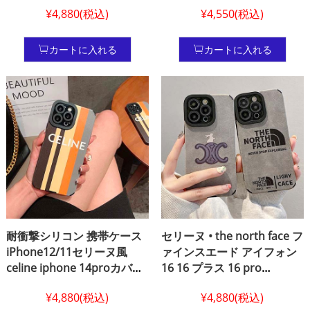
¥4,880(税込)
¥4,550(税込)
女兼用 iPhone 8 plus ケース
15 plus 透明 ケース,セリー
セリーヌ風 新作 iphone ケ
ヌ 新作 アイフォン 14
ース 14 pro max アイフォン
/13/12/11/x/7plus/8plusカ
カートに入れる
カートに入れる
13 celine 風 スマホケース 耐
バー 女性 女の子
衝撃ソフトiPhone 7 plus カ
バー日韓風
耐衝撃シリコン 携帯ケース
セリーヌ • the north face フ
iPhone12/11セリーヌ風
ァインスエード アイフォン
celine iphone 14proカバー
16 16 プラス 16 pro
女性向けセリーヌ iphone 8
16promax ケース セリーヌ
¥4,880(税込)
¥4,880(税込)
ケース安い セリーヌ風 アイ
薄型 アイフォン コピー ケー