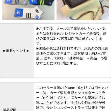
❀ご注文後、メールにて確認をいただいた後、
または銀行振込/クレジットカード決済後、商
品の出荷は3〜7営業日以内に完了いたしま
す。
❀国際小包は送料無料ですが、お急ぎの方は速
■ 重要なヒント■
達便をご選択できます。送付納期：約3～5営
業日 送料：1200円（基本料金）＋商品一つ増
やすごとに300円増加する。
このセリーヌ製のiPhone 16と16プロ用のカバ
ーには、カード収納機能とショルダーストラ
ップが付属しており、ICカードを便利に持ち
運ぶことができます。手持ちや斜め掛けが可
能で、長いショルダーストラップは腰まで届
製品説明: