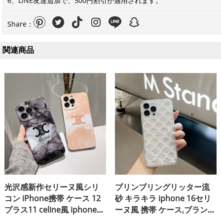
6、LINE友達追加で、500円割引が適用されます。
Share：
関連商品
光沢感新作セリーヌ風シリ
ブリンブリングリッター流
コン iPhone携帯 ケース 12
砂 キラキラ iphone 16セリ
プラス11 celine風 iphone
ーヌ風 携帯 ケース,ブランド
14 pro ケース ブランド ,男
セリーヌ celine アイフォン