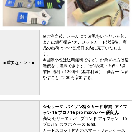
❀ご注文後、メールにて確認をいただいた後、
または銀行振込/クレジットカード決済後、商
品の出荷は3〜7営業日以内に完了いたしま
す。
❀国際小包は送料無料ですが、お急ぎの方は速
■ 重要なヒント■
達便をご選択できます。送付納期：約3～5営
業日 送料：1200円（基本料金）＋商品一つ増
やすごとに300円増加する。
☆セリーヌ パイソン柄☆カード 収納 アイフ
ォン 16 プロ / 16 pro maxカバー 優良店,
高级 セリーヌ ハイ ブランド アイフォン 15
プロ/15 スマホ ケース 偽物,
カードスロット付きのスマートフォンケース