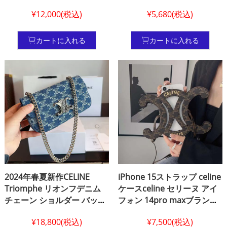
なラベルと、細部までこだ
iphone 15 plus ケースカー
¥12,000(税込)
¥5,680(税込)
わってデザインされたリボ
ド収納 セリーヌ風 斜めがけ
ンが、製品の品質を際立た
アイホン 15 pro カバー
せています。
celine アイホン 14 プロ ケー
カートに入れる
カートに入れる
ス シンプル風 耐衝撃
iphone 14 pro max セリー
ヌ風 携帯 ケース
2024年春夏新作CELINE
iPhone 15ストラップ celine
Triomphe リオンフデニム
ケースceline セリーヌ アイ
チェーン ショルダー バッグ
フォン 14pro maxブランド
レディースセリーヌ ポシェ
ロゴスマホケースiphone
¥18,800(税込)
¥7,500(税込)
ット おしゃれ セリーヌ クロ
13mimi ケースセリーヌ レ