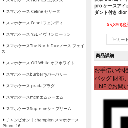
pro ケースアイ
スマホケース Celine セリーヌ
ダント付き di
ランド ディオール
スマホケース Fendi フェンディ
¥5,880(
ン 15 pro /
ド iphone 15 
スマホケース YSL イヴサンローラン
ースディオール風
カー
イフォーン 14 pro
スマホケースThe North Faceノース フェイ
ス
pro ケース
商品詳細
スマホケース Off White オフホワイト
お手伝いや相
スマホケースburberryバーバリー
バッグ 財布
LINEでお
スマホケース pradaプラダ
スマホケースmcmエムシーエム
スマホケースSupremeシュプリーム
チャンピオン | champion スマホケース
iPhone 16