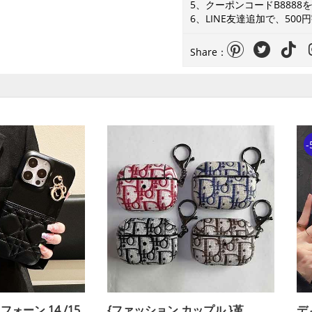
5、クーポンコードB888
6、LINE友達追加で、50
Share：
-
フォーン 14 /15
{ファッション カップル }革
デ