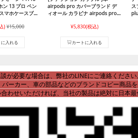
ホン 13 プロ ペン
airpods pro カバーブランド デ
ス
orスマホケースブ
ィオール カラビナ airpods pro
p
 dior アイフォ
case ディオール高品質 airpods
ド
税込)
¥15,000
¥5,830(税込)
15 ケースハイブラン
第四 世代カバー ディオールかわ
アイ
pro max スマホケ
いいairpods第三世代 ケース
ィ
 カード収納 ア
dior 風ディオール airpods 第二
ン
トに入れる
カートに入れる
 max /12/12
世代ケース
di
ー
ア
談が必要な場合は、弊社のLINEにご連絡ください
、パーカー、車の部品などのブランドコピー商品
問い合わせいただければ、当社の製品は絶対に日本