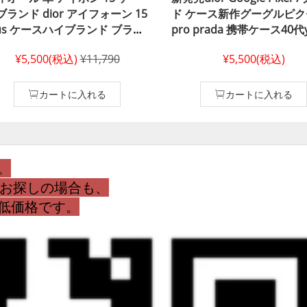
ブランド dior アイフォーン 15
ド ケース新作グーグルピク
lus ケースハイブランド ブラン
pro prada 携帯ケース40代ysl 大
ロゴ アイホン 15 pro ケース
人Google Pixel 9 Pro 
¥5,500(税込)
¥11,790
¥5,500(税込)
フォン 14 pro max ケースデ
ドスマホケースブランドコ
オール diorディオール dior メ
ーグルピクセル 8 携帯 カ
ズ アイホン 14pro max ケース
カートに入れる
カートに入れる
or風 iphone 13/12 pro maxケ
ス 女性ディオール風 激安通販
イフォン 15
。
をお探しの場合も、
最低価格です。